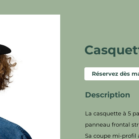
Casquet
Réservez dès ma
Description
La casquette à 5 p
panneau frontal str
Sa coupe mi-profil 