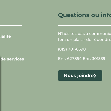
Questions ou in
N’hésitez pas à communiq
ialité
fera un plaisir de répondr
(819) 701-6598
Enr. 627854 Enr. 301339
 de services
Nous joindre