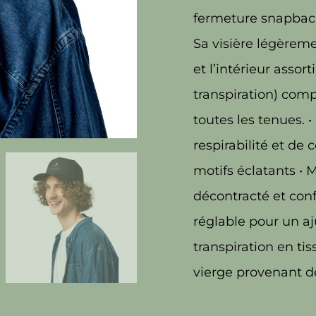
fermeture snapback
Sa visière légèrem
et l’intérieur assor
transpiration) comp
toutes les tenues. 
respirabilité et de
motifs éclatants • 
décontracté et con
réglable pour un aj
transpiration en tis
vierge provenant d