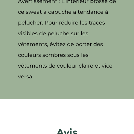
Avertissement : L’intérieur brossé de
ce sweat à capuche a tendance à
pelucher. Pour réduire les traces
visibles de peluche sur les
vêtements, évitez de porter des
couleurs sombres sous les
vêtements de couleur claire et vice
versa.
Avis