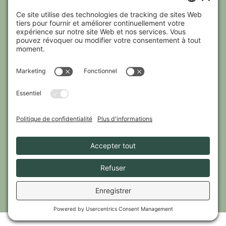
N’hésitez pas à communiquer avec un des
membres de notre équipe qui se fera un
plaisir de répondre à vos questions.
(819) 701-6598
Enr. 627854 Enr. 301339
Nous joindre
2026 © Méandre, tous droits réservés.
Conception graphique :
Hoola studio
| Intégration :
Collectif Web