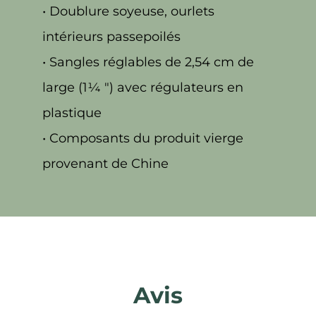
• Doublure soyeuse, ourlets
intérieurs passepoilés
• Sangles réglables de 2,54 cm de
large (1¼ ″) avec régulateurs en
plastique
• Composants du produit vierge
provenant de Chine
Avis